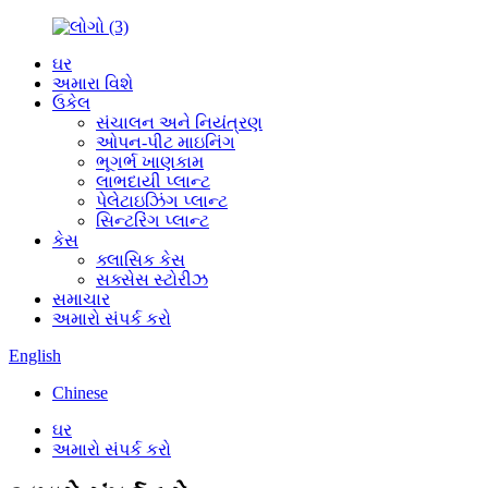
ઘર
અમારા વિશે
ઉકેલ
સંચાલન અને નિયંત્રણ
ઓપન-પીટ માઇનિંગ
ભૂગર્ભ ખાણકામ
લાભદાયી પ્લાન્ટ
પેલેટાઇઝિંગ પ્લાન્ટ
સિન્ટરિંગ પ્લાન્ટ
કેસ
ક્લાસિક કેસ
સક્સેસ સ્ટોરીઝ
સમાચાર
અમારો સંપર્ક કરો
English
Chinese
ઘર
અમારો સંપર્ક કરો