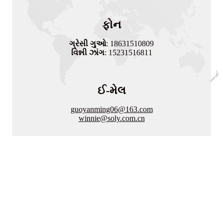
ફોન
ગ્રેસી ગુઓ
: 18631510809
વિન્ની ઝાંગ
: 15231516811
ઈ-મેલ
guoyanming06@163.com
winnie@soly.com.cn