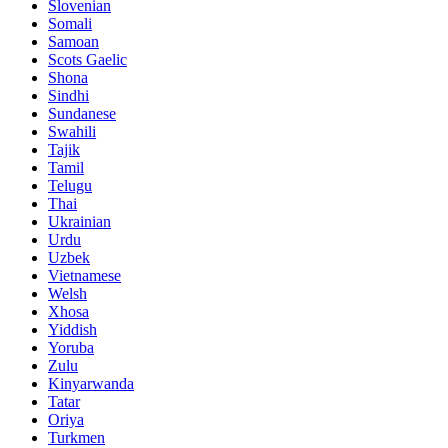
Slovenian
Somali
Samoan
Scots Gaelic
Shona
Sindhi
Sundanese
Swahili
Tajik
Tamil
Telugu
Thai
Ukrainian
Urdu
Uzbek
Vietnamese
Welsh
Xhosa
Yiddish
Yoruba
Zulu
Kinyarwanda
Tatar
Oriya
Turkmen