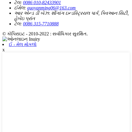
ટેલ:
0086 010-82433901
ઈમેલ:
guoyanming06@163.com
આર એન્ડ ડી બેઝ:
શૌગાંગ ઇન્ડસ્ટ્રિયલ પાર્ક, ક્વિઆન સિટી,
હેબેઇ પ્રાંત
ટેલ:
0086 315-7710888
© કૉપિરાઇટ - 2010-2022 : સર્વાધિકાર સુરક્ષિત.
ઈ - મેલ મોકલો
x