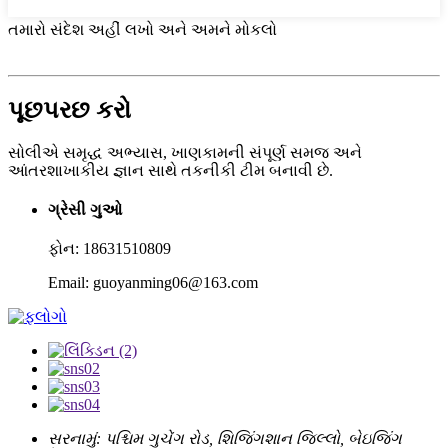
તમારો સંદેશ અહીં લખો અને અમને મોકલો
પૂછપરછ કરો
સોલીએ સમૃદ્ધ અભ્યાસ, ખાણકામની સંપૂર્ણ સમજ અને
આંતરશાખાકીય જ્ઞાન સાથે તકનીકી ટીમ બનાવી છે.
ગ્રેસી ગુઓ
ફોન: 18631510809
Email: guoyanming06@163.com
સરનામું:
પશ્ચિમ ગુચેંગ રોડ, શિજિંગશાન જિલ્લો, બેઇજિંગ