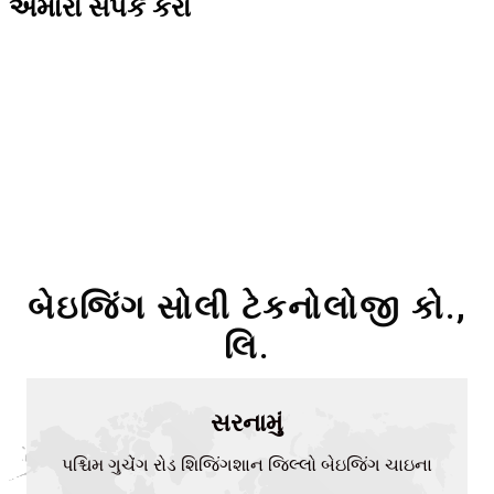
અમારો સંપર્ક કરો
બેઇજિંગ સોલી ટેકનોલોજી કો.,
લિ.
સરનામું
પશ્ચિમ ગુચેંગ રોડ શિજિંગશાન જિલ્લો બેઇજિંગ ચાઇના