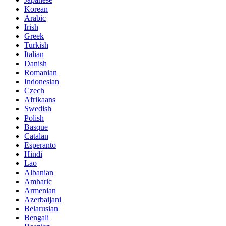
Korean
Arabic
Irish
Greek
Turkish
Italian
Danish
Romanian
Indonesian
Czech
Afrikaans
Swedish
Polish
Basque
Catalan
Esperanto
Hindi
Lao
Albanian
Amharic
Armenian
Azerbaijani
Belarusian
Bengali